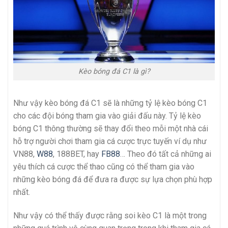
Kèo bóng đá C1 là gì?
Như vậy kèo bóng đá C1 sẽ là những tỷ lệ kèo bóng C1
cho các đội bóng tham gia vào giải đấu này. Tỷ lệ kèo
bóng C1 thông thường sẽ thay đổi theo mỗi một nhà cái
hỗ trợ người chơi tham gia cá cược trực tuyến ví dụ như
VN88,
W88
, 188BET, hay
FB88
… Theo đó tất cả những ai
yêu thích cá cược thể thao cũng có thể tham gia vào
những kèo bóng đá để đưa ra được sự lựa chọn phù hợp
nhất.
Như vậy có thể thấy được rằng soi kèo C1 là một trong