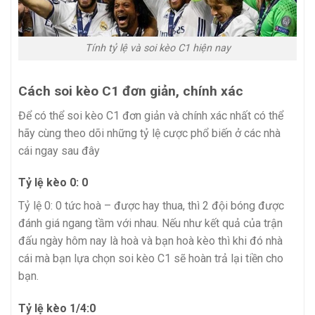
Tính tỷ lệ và soi kèo C1 hiện nay
Cách soi kèo C1 đơn giản, chính xác
Để có thể soi kèo C1 đơn giản và chính xác nhất có thể
hãy cùng theo dõi những tỷ lệ cược phổ biến ở các nhà
cái ngay sau đây
Tỷ lệ kèo 0: 0
Tỷ lệ 0: 0 tức hoà – được hay thua, thì 2 đội bóng được
đánh giá ngang tầm với nhau. Nếu như kết quả của trận
đấu ngày hôm nay là hoà và bạn hoà kèo thì khi đó nhà
cái mà bạn lựa chọn soi kèo C1 sẽ hoàn trả lại tiền cho
bạn.
Tỷ lệ kèo 1/4:0