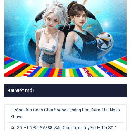
Bài viết mới
Hướng Dẫn Cách Chơi Sbobet Thắng Lớn Kiếm Thu Nhập
Khủng
Xổ Số – Lô Đề SV388: Sân Chơi Trực Tuyến Uy Tín Số 1