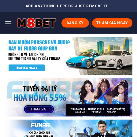
Skip
ADD ANYTHING HERE OR JUST REMOVE IT...
to
content
ĐĂNG KÝ
THAM GIA NGAY