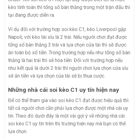
kèo tính toán thì tổng số bàn thắng trong một trận đấu thì
tại đang được diễn ra.
Ví dụ đối với trường hợp soi kèo C1, kèo Liverpool gặp
Napoli, với kèo tài xỉu là 2 trái. Nếu người chơi đạt được
tổng số bàn thắng 3 trái và lựa chọn cửa tài thì sẽ được
ăn toàn bộ số tiền. Trong trường hợp nếu như tổng số bàn
thắng là hai trái thì sẽ hòa tiền. Đối với trường hợp nếu
như kết quả là dưới 2 trái thì người chơi lựa chọn cửa xỉu
sẽ ăn tiền và lựa chọn của tài sẽ bị thua cược.
Những nhà cái soi kèo C1 uy tín hiện nay
Để có thể tham gia vào soi kèo C1 đạt được hiệu quả thì
tất cả người chơi cần phải lựa chọn được một nhà cái uy
tín. Theo đó dưới đây là một vài gợi ý về những nhà cái
soi kèo C1 uy tín trên thị trường hiện nay mà bạn có thể
lựa chọn.