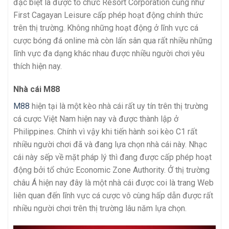
đặc biệt là được tổ chức Resort Corporation cũng như
First Cagayan Leisure cấp phép hoạt động chính thức
trên thị trường. Không những hoạt động ở lĩnh vực cá
cược bóng đá online mà còn lấn sân qua rất nhiều những
lĩnh vực đa dạng khác nhau được nhiều người chơi yêu
thích hiện nay.
Nhà cái M88
M88
hiện tại là một kèo nhà cái rất uy tín trên thị trường
cá cược Việt Nam hiện nay và được thành lập ở
Philippines. Chính vì vậy khi tiến hành soi kèo C1 rất
nhiều người chơi đã và đang lựa chọn nhà cái này. Nhạc
cái này sếp về mặt pháp lý thì đang được cấp phép hoạt
động bởi tổ chức Economic Zone Authority. Ở thị trường
châu Á hiện nay đây là một nhà cái được coi là trang Web
liên quan đến lĩnh vực cá cược vô cùng hấp dẫn được rất
nhiều người chơi trên thị trường lâu năm lựa chọn.