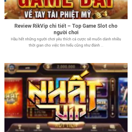
Review RikVip chi tiết – Top Game Slot cho
người chơi
Hầu hết những người chơi yêu thích cá cược sẽ muốn dành nhiều
thời gian cho việc tìm hiểu cũng như đánh ...