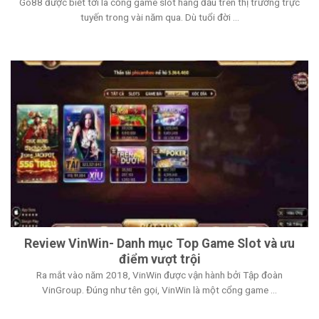
Go88 được biết tới là cổng game slot hàng đầu trên thị trường trực
tuyến trong vài năm qua. Dù tuổi đời ...
Review VinWin- Danh mục Top Game Slot và ưu
điểm vượt trội
Ra mắt vào năm 2018, VinWin được vận hành bởi Tập đoàn
VinGroup. Đúng như tên gọi, VinWin là một cổng game ...