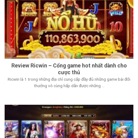
Review Ricwin – Cổng game hot nhất dành cho
cược thủ
Ricwin là 1 trong những địa chỉ cung cấp đầy đủ những game bài đổi
thưởng vô cùng hấp dẫn được những ...