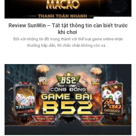
Review SunWin – Tất tật thông tin cần biết trước
khi chơi
Đối với những tín đồ trung thành với thể loại game online nhận
thưởng hấp dẫn, thì chắc chắn không còn xa ...