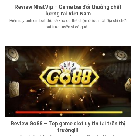
Review NhatVip – Game bài đổi thưởng chất
lượng tại Việt Nam
Hiện nay, anh em bet thủ sẽ khó có thể chọn được một địa chỉ chơi
bài trực tuyến vì có quá ...
Review Go88 – Top game slot uy tín tại trên thị
trường!!!