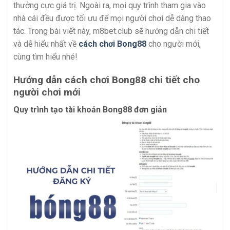
thưởng cực giá trị. Ngoài ra, mọi quy trình tham gia vào
nhà cái đều được tối ưu để mọi người chơi dễ dàng thao
tác. Trong bài viết này, m8bet.club sẽ hướng dẫn chi tiết
và dễ hiểu nhất về
cách chơi Bong88
cho người mới,
cùng tìm hiểu nhé!
Hướng dẫn cách chơi Bong88 chi tiết cho
người chơi mới
Quy trình tạo tài khoản Bong88 đơn giản