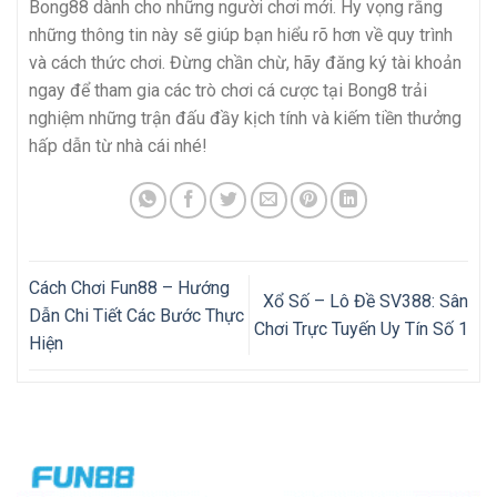
Bong88 dành cho những người chơi mới. Hy vọng rằng
những thông tin này sẽ giúp bạn hiểu rõ hơn về quy trình
và cách thức chơi. Đừng chần chừ, hãy đăng ký tài khoản
ngay để tham gia các trò chơi cá cược tại Bong8 trải
nghiệm những trận đấu đầy kịch tính và kiếm tiền thưởng
hấp dẫn từ nhà cái nhé!
Cách Chơi Fun88 – Hướng
Xổ Số – Lô Đề SV388: Sân
Dẫn Chi Tiết Các Bước Thực
Chơi Trực Tuyến Uy Tín Số 1
Hiện