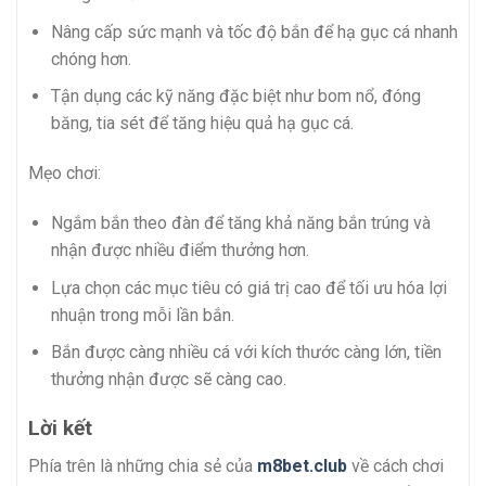
Nâng cấp sức mạnh và tốc độ bắn để hạ gục cá nhanh
chóng hơn.
Tận dụng các kỹ năng đặc biệt như bom nổ, đóng
băng, tia sét để tăng hiệu quả hạ gục cá.
Mẹo chơi:
Ngắm bắn theo đàn để tăng khả năng bắn trúng và
nhận được nhiều điểm thưởng hơn.
Lựa chọn các mục tiêu có giá trị cao để tối ưu hóa lợi
nhuận trong mỗi lần bắn.
Bắn được càng nhiều cá với kích thước càng lớn, tiền
thưởng nhận được sẽ càng cao.
Lời kết
Phía trên là những chia sẻ của
m8bet.club
về cách chơi