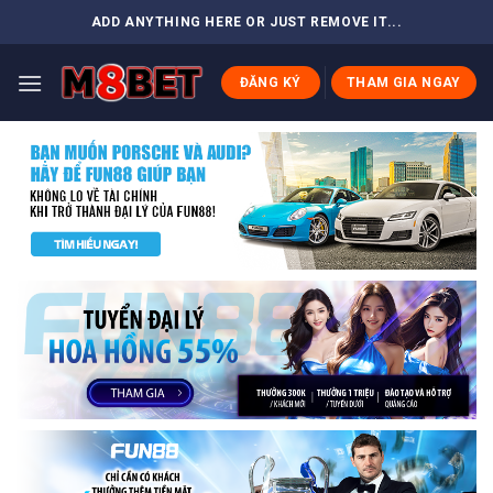
Skip
ADD ANYTHING HERE OR JUST REMOVE IT...
to
content
ĐĂNG KÝ
THAM GIA NGAY