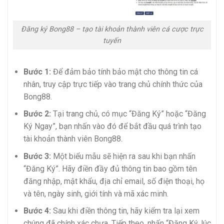
Đăng ký Bong88 – tạo tài khoản thành viên cá cược trực
tuyến
Bước 1:
Để đảm bảo tính bảo mật cho thông tin cá
nhân, truy cập trực tiếp vào trang chủ chính thức của
Bong88.
Bước 2:
Tại trang chủ, có mục “Đăng Ký” hoặc “Đăng
Ký Ngay”, bạn nhấn vào đó để bắt đầu quá trình tạo
tài khoản thành viên Bong88.
Bước 3:
Một biểu mẫu sẽ hiện ra sau khi bạn nhấn
“Đăng Ký”. Hãy điền đầy đủ thông tin bao gồm tên
đăng nhập, mật khẩu, địa chỉ email, số điện thoại, họ
và tên, ngày sinh, giới tính và mã xác minh.
Bước 4:
Sau khi điền thông tin, hãy kiểm tra lại xem
chúng đã chính xác chưa. Tiếp theo, nhấn “Đăng Ký, lúc