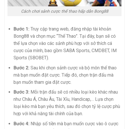
Cách chơi sảnh cược thể thao hấp dẫn Bong88
Bước 1:
Truy cập trang web, đăng nhập tài khoản
Bong88 và chọn mục “Thể Thao”. Tại đây, bạn sẽ có
thể lựa chọn vào các sảnh phù hợp với sở thích cá
cược của mình, bao gồm SABA Sports, CMDBET, IM
Sports (SBOBET).
Bước 2:
Sau khi chọn sảnh cược và bộ môn thể thao
mà bạn muốn đặt cược. Tiếp đó, chọn trận đấu mà
bạn muốn tham gia đặt cược.
Bước 3:
Mỗi trận đấu sẽ có nhiều loại kèo khác nhau
như Châu Á, Châu Âu, Tài Xỉu, Handicap,… Lựa chọn
loại kèo mà bạn yêu thích, sau đó chọn tỷ lệ cược phù
hợp với khả năng tài chính của bạn.
Bước 4:
Nhập số tiền mà bạn muốn cược vào ô cược