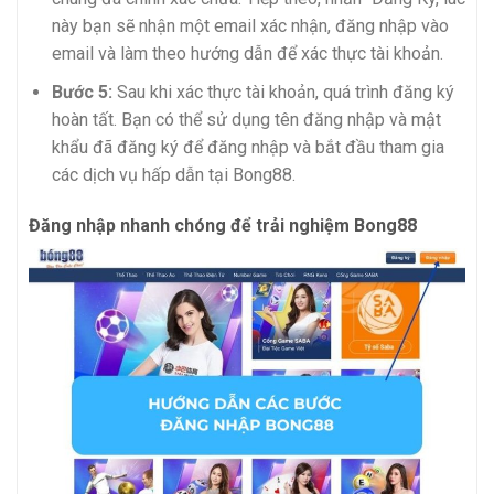
này bạn sẽ nhận một email xác nhận, đăng nhập vào
email và làm theo hướng dẫn để xác thực tài khoản.
Bước 5:
Sau khi xác thực tài khoản, quá trình đăng ký
hoàn tất. Bạn có thể sử dụng tên đăng nhập và mật
khẩu đã đăng ký để đăng nhập và bắt đầu tham gia
các dịch vụ hấp dẫn tại Bong88.
Đăng nhập nhanh chóng để trải nghiệm Bong88